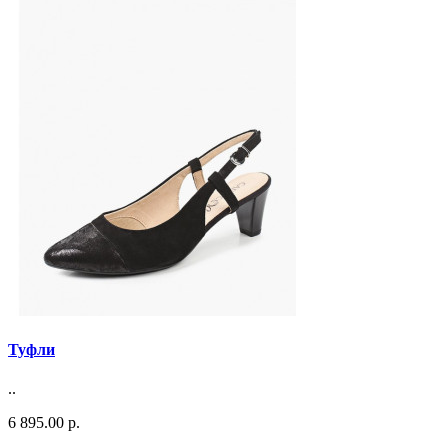
Туфли
..
6 895.00 р.