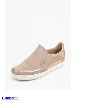
Слипоны
..