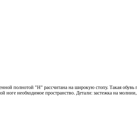
енной полнотой "H" рассчитана на широкую стопу. Такая обувь
бой ноге необходимое пространство. Детали: застежка на молнии